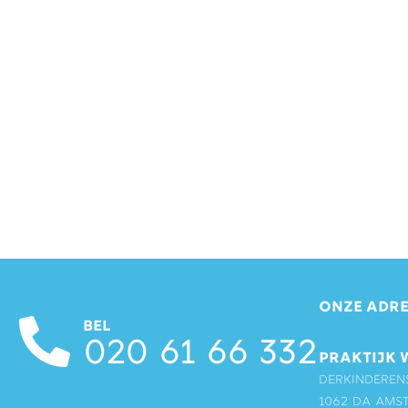
ONZE ADRE
BEL
020 61 66 332
PRAKTIJK 
Derkinderen
1062 DA Ams