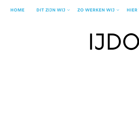
Ga
naar
Home
Dit zijn wij
Zo werken wij
Hier
de
inhoud
IJd