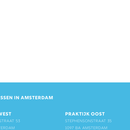
SSEN IN AMSTERDAM
WEST
PRAKTIJK OOST
straat 53
Stephensonstraat 35
terdam
1097 BA Amsterdam