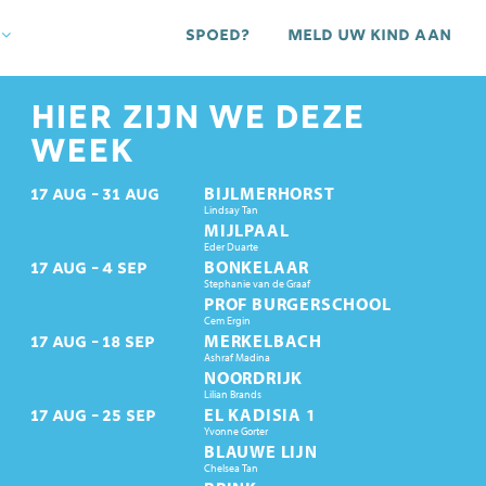
Spoed?
Meld uw kind aan
HIER ZIJN WE DEZE
WEEK
BIJLMERHORST
17
AUG
31
AUG
Lindsay Tan
MIJLPAAL
Eder Duarte
BONKELAAR
17
AUG
4
SEP
Stephanie van de Graaf
PROF BURGERSCHOOL
Cem Ergin
MERKELBACH
17
AUG
18
SEP
Ashraf Madina
NOORDRIJK
Lilian Brands
EL KADISIA 1
17
AUG
25
SEP
Yvonne Gorter
BLAUWE LIJN
Chelsea Tan