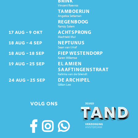
BRINK
Vincent Roevros
TAMBOERIJN
Angelica Setiaman
REGENBOOG
Ramzy Salem
ACHTSPRONG
17
AUG
9
OKT
Machteld Mul
NEPTUNUS
18
AUG
4
SEP
Sean van t Hof
FIEP WESTENDORP
18
AUG
18
SEP
Karen Willemse
EL AMIEN
19
AUG
25
SEP
SAAFTINGENSTRAAT
Katinka van de Griendt
DE ARCHIPEL
24
AUG
25
SEP
Gillian Lee
VOLG ONS