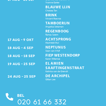
Yvonne Gorter
BLAUWE LIJN
Chelsea Tan
BRINK
Vincent Roevros
TAMBOERIJN
Angelica Setiaman
REGENBOOG
Ramzy Salem
ACHTSPRONG
17
AUG
9
OKT
Machteld Mul
NEPTUNUS
18
AUG
4
SEP
Sean van t Hof
FIEP WESTENDORP
18
AUG
18
SEP
Karen Willemse
EL AMIEN
19
AUG
25
SEP
SAAFTINGENSTRAAT
Katinka van de Griendt
DE ARCHIPEL
24
AUG
25
SEP
Gillian Lee
BEL
020 61 66 332