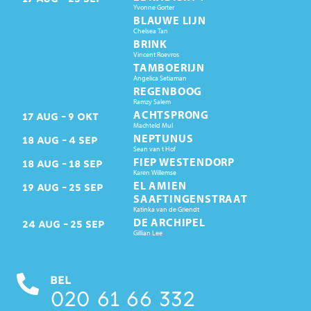
Yvonne Gorter
BLAUWE LIJN
Chelsea Tan
BRINK
Vincent Roevros
TAMBOERIJN
Angelica Setiaman
REGENBOOG
Ramzy Salem
ACHTSPRONG
17
AUG
9
OKT
Machteld Mul
NEPTUNUS
18
AUG
4
SEP
Sean van t Hof
FIEP WESTENDORP
18
AUG
18
SEP
Karen Willemse
EL AMIEN
19
AUG
25
SEP
SAAFTINGENSTRAAT
Katinka van de Griendt
DE ARCHIPEL
24
AUG
25
SEP
Gillian Lee
BEL
020 61 66 332