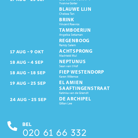
Yvonne Gorter
BLAUWE LIJN
Chelsea Tan
BRINK
Vincent Roevros
TAMBOERIJN
Angelica Setiaman
REGENBOOG
Ramzy Salem
ACHTSPRONG
17
AUG
9
OKT
Machteld Mul
NEPTUNUS
18
AUG
4
SEP
Sean van t Hof
FIEP WESTENDORP
18
AUG
18
SEP
Karen Willemse
EL AMIEN
19
AUG
25
SEP
SAAFTINGENSTRAAT
Katinka van de Griendt
DE ARCHIPEL
24
AUG
25
SEP
Gillian Lee
BEL
020 61 66 332