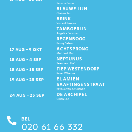
Yvonne Gorter
BLAUWE LIJN
Chelsea Tan
BRINK
Vincent Roevros
TAMBOERIJN
Angelica Setiaman
REGENBOOG
Ramzy Salem
ACHTSPRONG
17
AUG
9
OKT
Machteld Mul
NEPTUNUS
18
AUG
4
SEP
Sean van t Hof
FIEP WESTENDORP
18
AUG
18
SEP
Karen Willemse
EL AMIEN
19
AUG
25
SEP
SAAFTINGENSTRAAT
Katinka van de Griendt
DE ARCHIPEL
24
AUG
25
SEP
Gillian Lee
BEL
020 61 66 332