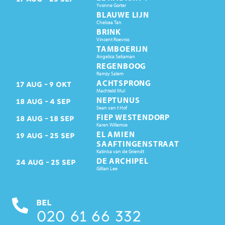
Yvonne Gorter
BLAUWE LIJN
Chelsea Tan
BRINK
Vincent Roevros
TAMBOERIJN
Angelica Setiaman
REGENBOOG
Ramzy Salem
ACHTSPRONG
17
AUG
9
OKT
Machteld Mul
NEPTUNUS
18
AUG
4
SEP
Sean van t Hof
FIEP WESTENDORP
18
AUG
18
SEP
Karen Willemse
EL AMIEN
19
AUG
25
SEP
SAAFTINGENSTRAAT
Katinka van de Griendt
DE ARCHIPEL
24
AUG
25
SEP
Gillian Lee
BEL
020 61 66 332