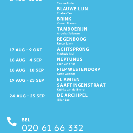
Yvonne Gorter
BLAUWE LIJN
Chelsea Tan
BRINK
Vincent Roevros
TAMBOERIJN
Angelica Setiaman
REGENBOOG
Ramzy Salem
ACHTSPRONG
17
AUG
9
OKT
Machteld Mul
NEPTUNUS
18
AUG
4
SEP
Sean van t Hof
FIEP WESTENDORP
18
AUG
18
SEP
Karen Willemse
EL AMIEN
19
AUG
25
SEP
SAAFTINGENSTRAAT
Katinka van de Griendt
DE ARCHIPEL
24
AUG
25
SEP
Gillian Lee
BEL
020 61 66 332