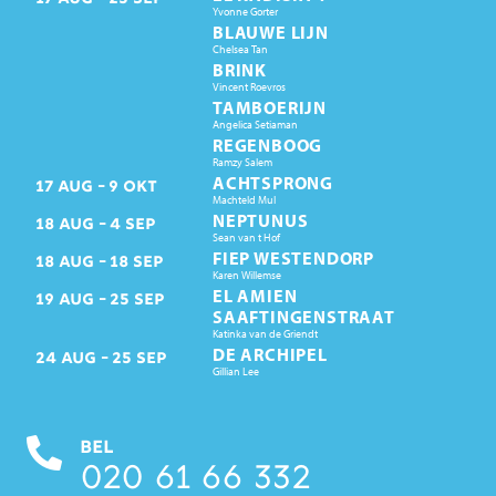
Yvonne Gorter
BLAUWE LIJN
Chelsea Tan
BRINK
Vincent Roevros
TAMBOERIJN
Angelica Setiaman
REGENBOOG
Ramzy Salem
ACHTSPRONG
17
AUG
9
OKT
Machteld Mul
NEPTUNUS
18
AUG
4
SEP
Sean van t Hof
FIEP WESTENDORP
18
AUG
18
SEP
Karen Willemse
EL AMIEN
19
AUG
25
SEP
SAAFTINGENSTRAAT
Katinka van de Griendt
DE ARCHIPEL
24
AUG
25
SEP
Gillian Lee
BEL
020 61 66 332