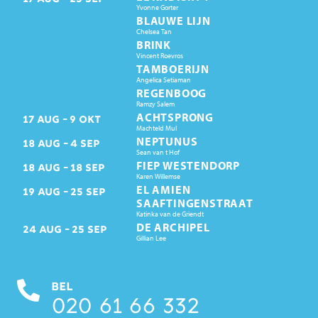
Yvonne Gorter
BLAUWE LIJN
Chelsea Tan
BRINK
Vincent Roevros
TAMBOERIJN
Angelica Setiaman
REGENBOOG
Ramzy Salem
ACHTSPRONG
17
AUG
9
OKT
Machteld Mul
NEPTUNUS
18
AUG
4
SEP
Sean van t Hof
FIEP WESTENDORP
18
AUG
18
SEP
Karen Willemse
EL AMIEN
19
AUG
25
SEP
SAAFTINGENSTRAAT
Katinka van de Griendt
DE ARCHIPEL
24
AUG
25
SEP
Gillian Lee
BEL
020 61 66 332