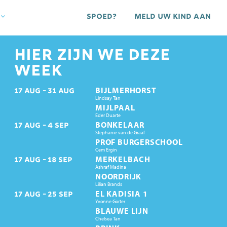
Spoed?
Meld uw kind aan
HIER ZIJN WE DEZE
WEEK
BIJLMERHORST
17
AUG
31
AUG
Lindsay Tan
MIJLPAAL
Eder Duarte
BONKELAAR
17
AUG
4
SEP
Stephanie van de Graaf
PROF BURGERSCHOOL
Cem Ergin
MERKELBACH
17
AUG
18
SEP
Ashraf Madina
NOORDRIJK
Lilian Brands
EL KADISIA 1
17
AUG
25
SEP
Yvonne Gorter
BLAUWE LIJN
Chelsea Tan