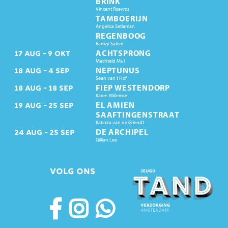
BRINK
Vincent Roevros
TAMBOERIJN
Angelica Setiaman
REGENBOOG
Ramzy Salem
ACHTSPRONG
17
AUG
9
OKT
Machteld Mul
NEPTUNUS
18
AUG
4
SEP
Sean van t Hof
FIEP WESTENDORP
18
AUG
18
SEP
Karen Willemse
EL AMIEN
19
AUG
25
SEP
SAAFTINGENSTRAAT
Katinka van de Griendt
DE ARCHIPEL
24
AUG
25
SEP
Gillian Lee
VOLG ONS