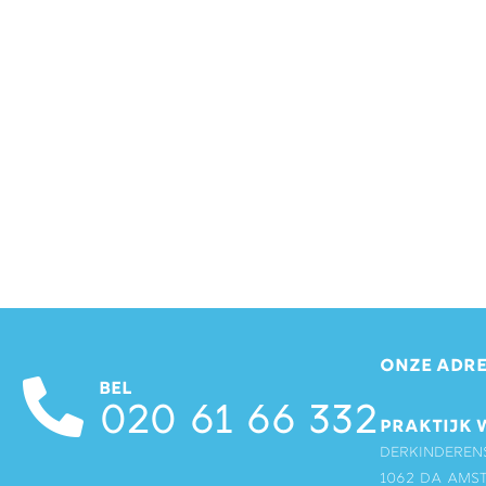
ONZE ADRE
BEL
020 61 66 332
PRAKTIJK 
Derkinderen
1062 DA Ams