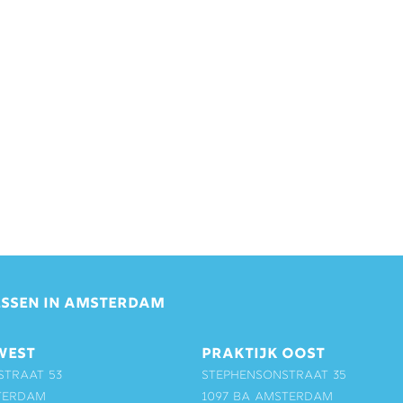
SSEN IN AMSTERDAM
WEST
PRAKTIJK OOST
straat 53
Stephensonstraat 35
terdam
1097 BA Amsterdam