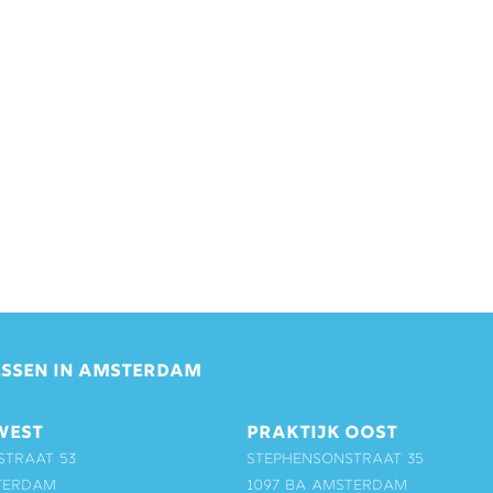
SSEN IN AMSTERDAM
WEST
PRAKTIJK OOST
straat 53
Stephensonstraat 35
terdam
1097 BA Amsterdam