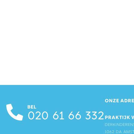
ONZE ADRE
BEL
020 61 66 332
PRAKTIJK 
Derkinderen
1062 DA Ams