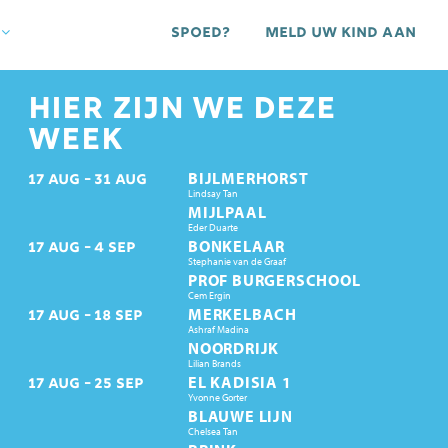
Spoed?
Meld uw kind aan
HIER ZIJN WE DEZE
WEEK
BIJLMERHORST
17
AUG
31
AUG
Lindsay Tan
MIJLPAAL
Eder Duarte
BONKELAAR
17
AUG
4
SEP
Stephanie van de Graaf
PROF BURGERSCHOOL
Cem Ergin
MERKELBACH
17
AUG
18
SEP
Ashraf Madina
NOORDRIJK
Lilian Brands
EL KADISIA 1
17
AUG
25
SEP
Yvonne Gorter
BLAUWE LIJN
Chelsea Tan