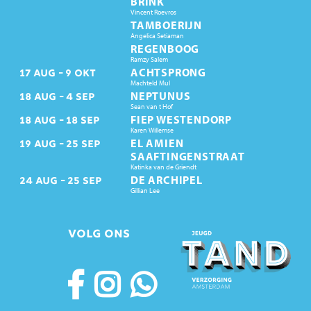
BRINK
Vincent Roevros
TAMBOERIJN
Angelica Setiaman
REGENBOOG
Ramzy Salem
ACHTSPRONG
17
AUG
9
OKT
Machteld Mul
NEPTUNUS
18
AUG
4
SEP
Sean van t Hof
FIEP WESTENDORP
18
AUG
18
SEP
Karen Willemse
EL AMIEN
19
AUG
25
SEP
SAAFTINGENSTRAAT
Katinka van de Griendt
DE ARCHIPEL
24
AUG
25
SEP
Gillian Lee
VOLG ONS