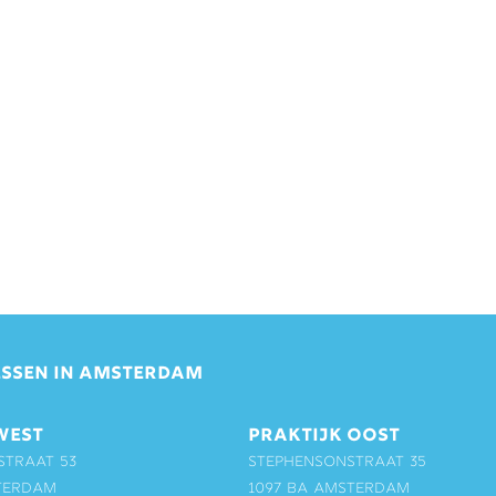
SSEN IN AMSTERDAM
WEST
PRAKTIJK OOST
straat 53
Stephensonstraat 35
terdam
1097 BA Amsterdam