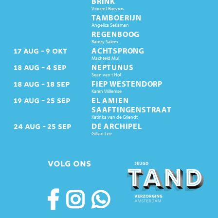
BRINK
Vincent Roevros
TAMBOERIJN
Angelica Setiaman
REGENBOOG
Ramzy Salem
ACHTSPRONG
17
AUG
9
OKT
Machteld Mul
NEPTUNUS
18
AUG
4
SEP
Sean van t Hof
FIEP WESTENDORP
18
AUG
18
SEP
Karen Willemse
EL AMIEN
19
AUG
25
SEP
SAAFTINGENSTRAAT
Katinka van de Griendt
DE ARCHIPEL
24
AUG
25
SEP
Gillian Lee
VOLG ONS