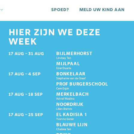
Spoed?
Meld uw kind aan
HIER ZIJN WE DEZE
WEEK
BIJLMERHORST
17
AUG
31
AUG
Lindsay Tan
MIJLPAAL
Eder Duarte
BONKELAAR
17
AUG
4
SEP
Stephanie van de Graaf
PROF BURGERSCHOOL
Cem Ergin
MERKELBACH
17
AUG
18
SEP
Ashraf Madina
NOORDRIJK
Lilian Brands
EL KADISIA 1
17
AUG
25
SEP
Yvonne Gorter
BLAUWE LIJN
Chelsea Tan