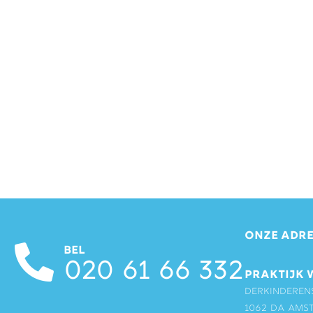
ONZE ADRE
BEL
020 61 66 332
PRAKTIJK 
Derkinderen
1062 DA Ams