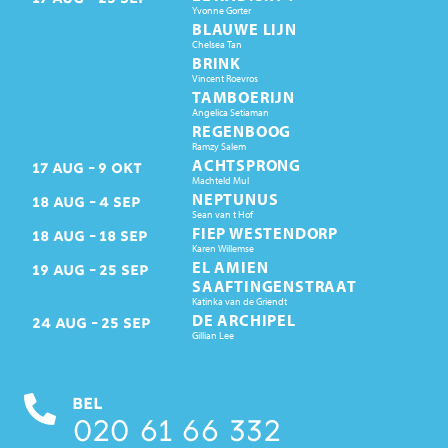
Yvonne Gorter
BLAUWE LIJN
Chelsea Tan
BRINK
Vincent Roevros
TAMBOERIJN
Angelica Setiaman
REGENBOOG
Ramzy Salem
ACHTSPRONG
17
AUG
9
OKT
Machteld Mul
NEPTUNUS
18
AUG
4
SEP
Sean van t Hof
FIEP WESTENDORP
18
AUG
18
SEP
Karen Willemse
EL AMIEN
19
AUG
25
SEP
SAAFTINGENSTRAAT
Katinka van de Griendt
DE ARCHIPEL
24
AUG
25
SEP
Gillian Lee
BEL
020 61 66 332