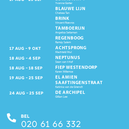
Yvonne Gorter
BLAUWE LIJN
Chelsea Tan
BRINK
Vincent Roevros
TAMBOERIJN
Angelica Setiaman
REGENBOOG
Ramzy Salem
ACHTSPRONG
17
AUG
9
OKT
Machteld Mul
NEPTUNUS
18
AUG
4
SEP
Sean van t Hof
FIEP WESTENDORP
18
AUG
18
SEP
Karen Willemse
EL AMIEN
19
AUG
25
SEP
SAAFTINGENSTRAAT
Katinka van de Griendt
DE ARCHIPEL
24
AUG
25
SEP
Gillian Lee
BEL
020 61 66 332