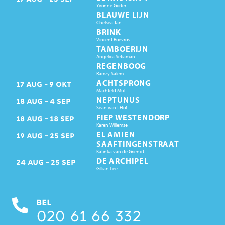
Yvonne Gorter
BLAUWE LIJN
Chelsea Tan
BRINK
Vincent Roevros
TAMBOERIJN
Angelica Setiaman
REGENBOOG
Ramzy Salem
ACHTSPRONG
17
AUG
9
OKT
Machteld Mul
NEPTUNUS
18
AUG
4
SEP
Sean van t Hof
FIEP WESTENDORP
18
AUG
18
SEP
Karen Willemse
EL AMIEN
19
AUG
25
SEP
SAAFTINGENSTRAAT
Katinka van de Griendt
DE ARCHIPEL
24
AUG
25
SEP
Gillian Lee
BEL
020 61 66 332