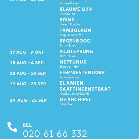
Yvonne Gorter
BLAUWE LIJN
Chelsea Tan
BRINK
Vincent Roevros
TAMBOERIJN
Angelica Setiaman
REGENBOOG
Ramzy Salem
ACHTSPRONG
17
AUG
9
OKT
Machteld Mul
NEPTUNUS
18
AUG
4
SEP
Sean van t Hof
FIEP WESTENDORP
18
AUG
18
SEP
Karen Willemse
EL AMIEN
19
AUG
25
SEP
SAAFTINGENSTRAAT
Katinka van de Griendt
DE ARCHIPEL
24
AUG
25
SEP
Gillian Lee
BEL
020 61 66 332