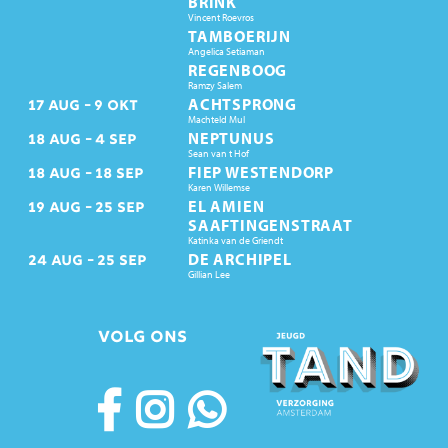
BRINK
Vincent Roevros
TAMBOERIJN
Angelica Setiaman
REGENBOOG
Ramzy Salem
ACHTSPRONG
17
AUG
9
OKT
Machteld Mul
NEPTUNUS
18
AUG
4
SEP
Sean van t Hof
FIEP WESTENDORP
18
AUG
18
SEP
Karen Willemse
EL AMIEN
19
AUG
25
SEP
SAAFTINGENSTRAAT
Katinka van de Griendt
DE ARCHIPEL
24
AUG
25
SEP
Gillian Lee
VOLG ONS