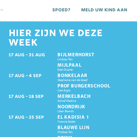
Spoed?
Meld uw kind aan
HIER ZIJN WE DEZE
WEEK
BIJLMERHORST
17
AUG
31
AUG
Lindsay Tan
MIJLPAAL
Eder Duarte
BONKELAAR
17
AUG
4
SEP
Stephanie van de Graaf
PROF BURGERSCHOOL
Cem Ergin
MERKELBACH
17
AUG
18
SEP
Ashraf Madina
NOORDRIJK
Lilian Brands
EL KADISIA 1
17
AUG
25
SEP
Yvonne Gorter
BLAUWE LIJN
Chelsea Tan