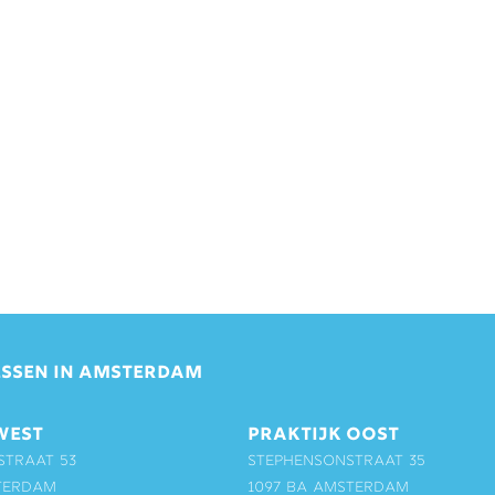
SSEN IN AMSTERDAM
WEST
PRAKTIJK OOST
straat 53
Stephensonstraat 35
terdam
1097 BA Amsterdam