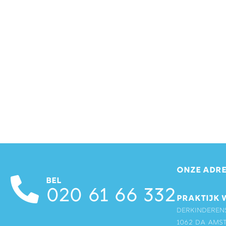
ONZE ADRE
BEL
020 61 66 332
PRAKTIJK 
Derkinderen
1062 DA Ams