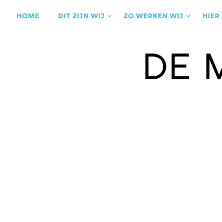
Ga
naar
Home
Dit zijn wij
Zo werken wij
Hier
de
inhoud
De 