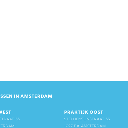
SSEN IN AMSTERDAM
WEST
PRAKTIJK OOST
straat 53
Stephensonstraat 35
terdam
1097 BA Amsterdam