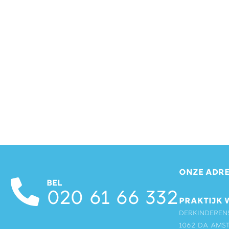
ONZE ADRE
BEL
020 61 66 332
PRAKTIJK 
Derkinderen
1062 DA Ams