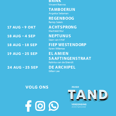
BRINK
Vincent Roevros
TAMBOERIJN
Angelica Setiaman
REGENBOOG
Ramzy Salem
ACHTSPRONG
17
AUG
9
OKT
Machteld Mul
NEPTUNUS
18
AUG
4
SEP
Sean van t Hof
FIEP WESTENDORP
18
AUG
18
SEP
Karen Willemse
EL AMIEN
19
AUG
25
SEP
SAAFTINGENSTRAAT
Katinka van de Griendt
DE ARCHIPEL
24
AUG
25
SEP
Gillian Lee
VOLG ONS