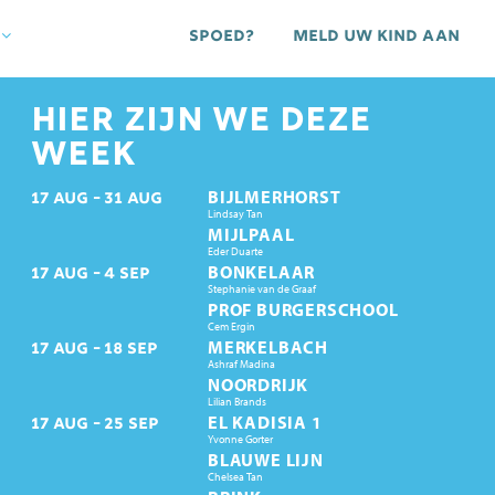
Spoed?
Meld uw kind aan
HIER ZIJN WE DEZE
WEEK
BIJLMERHORST
17
AUG
31
AUG
Lindsay Tan
MIJLPAAL
Eder Duarte
BONKELAAR
17
AUG
4
SEP
Stephanie van de Graaf
PROF BURGERSCHOOL
Cem Ergin
MERKELBACH
17
AUG
18
SEP
Ashraf Madina
NOORDRIJK
Lilian Brands
EL KADISIA 1
17
AUG
25
SEP
Yvonne Gorter
BLAUWE LIJN
Chelsea Tan