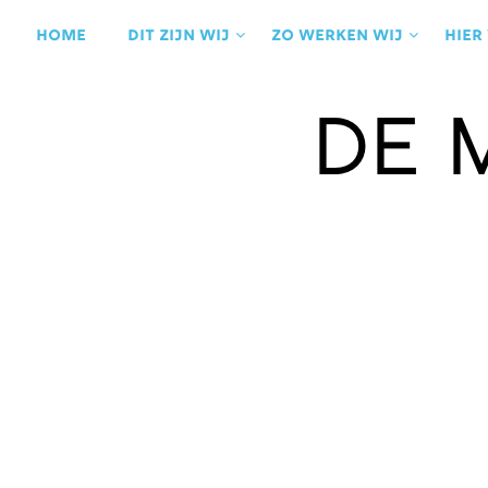
Ga
naar
Home
Dit zijn wij
Zo werken wij
Hier
de
inhoud
de 