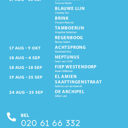
Yvonne Gorter
BLAUWE LIJN
Chelsea Tan
BRINK
Vincent Roevros
TAMBOERIJN
Angelica Setiaman
REGENBOOG
Ramzy Salem
ACHTSPRONG
17
AUG
9
OKT
Machteld Mul
NEPTUNUS
18
AUG
4
SEP
Sean van t Hof
FIEP WESTENDORP
18
AUG
18
SEP
Karen Willemse
EL AMIEN
19
AUG
25
SEP
SAAFTINGENSTRAAT
Katinka van de Griendt
DE ARCHIPEL
24
AUG
25
SEP
Gillian Lee
BEL
020 61 66 332