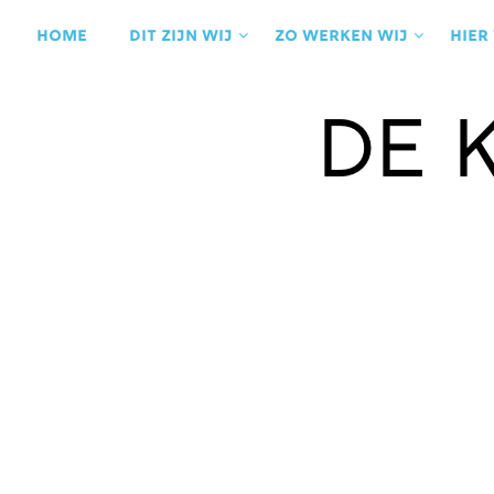
Ga
naar
Home
Dit zijn wij
Zo werken wij
Hier
de
inhoud
de 