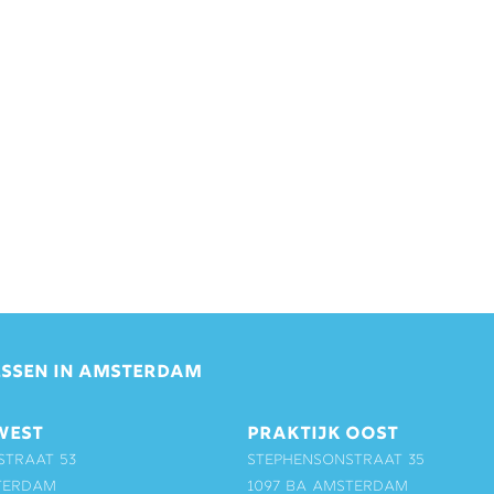
SSEN IN AMSTERDAM
WEST
PRAKTIJK OOST
straat 53
Stephensonstraat 35
terdam
1097 BA Amsterdam