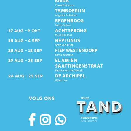
BRINK
Vincent Roevros
TAMBOERIJN
Angelica Setiaman
REGENBOOG
Ramzy Salem
ACHTSPRONG
17
AUG
9
OKT
Machteld Mul
NEPTUNUS
18
AUG
4
SEP
Sean van t Hof
FIEP WESTENDORP
18
AUG
18
SEP
Karen Willemse
EL AMIEN
19
AUG
25
SEP
SAAFTINGENSTRAAT
Katinka van de Griendt
DE ARCHIPEL
24
AUG
25
SEP
Gillian Lee
VOLG ONS