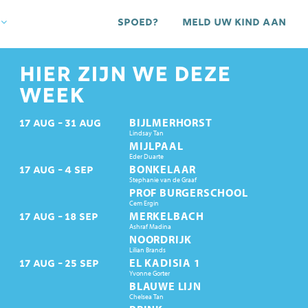
Spoed?
Meld uw kind aan
HIER ZIJN WE DEZE
WEEK
BIJLMERHORST
17
AUG
31
AUG
Lindsay Tan
MIJLPAAL
Eder Duarte
BONKELAAR
17
AUG
4
SEP
Stephanie van de Graaf
PROF BURGERSCHOOL
Cem Ergin
MERKELBACH
17
AUG
18
SEP
Ashraf Madina
NOORDRIJK
Lilian Brands
EL KADISIA 1
17
AUG
25
SEP
Yvonne Gorter
BLAUWE LIJN
Chelsea Tan