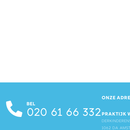
ONZE ADRE
BEL
020 61 66 332
PRAKTIJK 
Derkinderen
1062 DA Ams