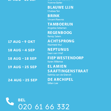
Yvonne Gorter
BLAUWE LIJN
Chelsea Tan
BRINK
Vincent Roevros
TAMBOERIJN
Angelica Setiaman
REGENBOOG
Ramzy Salem
ACHTSPRONG
17
AUG
9
OKT
Machteld Mul
NEPTUNUS
18
AUG
4
SEP
Sean van t Hof
FIEP WESTENDORP
18
AUG
18
SEP
Karen Willemse
EL AMIEN
19
AUG
25
SEP
SAAFTINGENSTRAAT
Katinka van de Griendt
DE ARCHIPEL
24
AUG
25
SEP
Gillian Lee
BEL
020 61 66 332