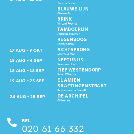
Yvonne Gorter
BLAUWE LIJN
Chelsea Tan
BRINK
Vincent Roevros
TAMBOERIJN
Angelica Setiaman
REGENBOOG
Ramzy Salem
ACHTSPRONG
17
AUG
9
OKT
Machteld Mul
NEPTUNUS
18
AUG
4
SEP
Sean van t Hof
FIEP WESTENDORP
18
AUG
18
SEP
Karen Willemse
EL AMIEN
19
AUG
25
SEP
SAAFTINGENSTRAAT
Katinka van de Griendt
DE ARCHIPEL
24
AUG
25
SEP
Gillian Lee
BEL
020 61 66 332