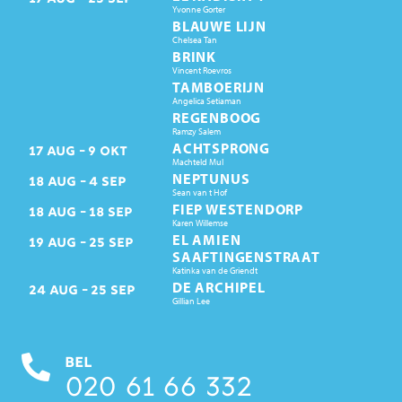
Yvonne Gorter
BLAUWE LIJN
Chelsea Tan
BRINK
Vincent Roevros
TAMBOERIJN
Angelica Setiaman
REGENBOOG
Ramzy Salem
ACHTSPRONG
17
AUG
9
OKT
Machteld Mul
NEPTUNUS
18
AUG
4
SEP
Sean van t Hof
FIEP WESTENDORP
18
AUG
18
SEP
Karen Willemse
EL AMIEN
19
AUG
25
SEP
SAAFTINGENSTRAAT
Katinka van de Griendt
DE ARCHIPEL
24
AUG
25
SEP
Gillian Lee
BEL
020 61 66 332