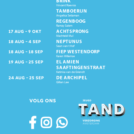
BRINK
Vincent Roevros
TAMBOERIJN
Angelica Setiaman
REGENBOOG
Ramzy Salem
ACHTSPRONG
17
AUG
9
OKT
Machteld Mul
NEPTUNUS
18
AUG
4
SEP
Sean van t Hof
FIEP WESTENDORP
18
AUG
18
SEP
Karen Willemse
EL AMIEN
19
AUG
25
SEP
SAAFTINGENSTRAAT
Katinka van de Griendt
DE ARCHIPEL
24
AUG
25
SEP
Gillian Lee
VOLG ONS