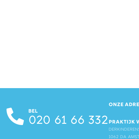
ONZE ADRE
BEL
020 61 66 332
PRAKTIJK 
Derkinderen
1062 DA Ams