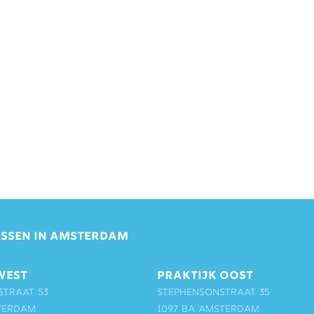
SSEN IN AMSTERDAM
WEST
PRAKTIJK OOST
straat 53
Stephensonstraat 35
terdam
1097 BA Amsterdam