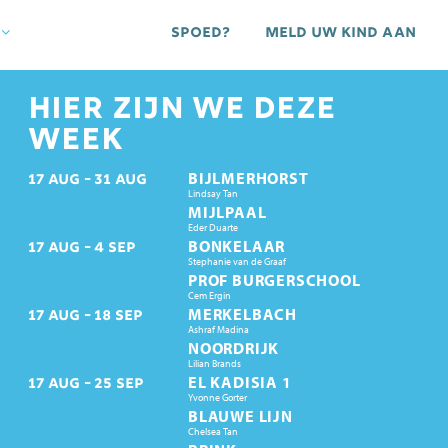
Spoed?
Meld uw kind aan
HIER ZIJN WE DEZE
WEEK
BIJLMERHORST
17
AUG
31
AUG
Lindsay Tan
MIJLPAAL
Eder Duarte
BONKELAAR
17
AUG
4
SEP
Stephanie van de Graaf
PROF BURGERSCHOOL
Cem Ergin
MERKELBACH
17
AUG
18
SEP
Ashraf Madina
NOORDRIJK
Lilian Brands
EL KADISIA 1
17
AUG
25
SEP
Yvonne Gorter
BLAUWE LIJN
Chelsea Tan