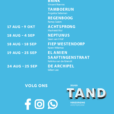
BRINK
Vincent Roevros
TAMBOERIJN
Angelica Setiaman
REGENBOOG
Ramzy Salem
ACHTSPRONG
17
AUG
9
OKT
Machteld Mul
NEPTUNUS
18
AUG
4
SEP
Sean van t Hof
FIEP WESTENDORP
18
AUG
18
SEP
Karen Willemse
EL AMIEN
19
AUG
25
SEP
SAAFTINGENSTRAAT
Katinka van de Griendt
DE ARCHIPEL
24
AUG
25
SEP
Gillian Lee
VOLG ONS