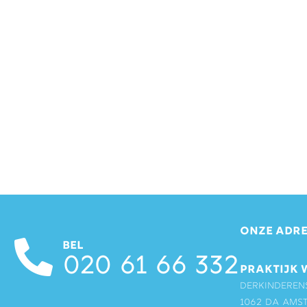
ONZE ADRE
BEL
020 61 66 332
PRAKTIJK 
Derkinderen
1062 DA Ams