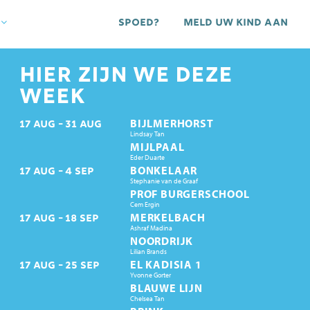
Spoed?
Meld uw kind aan
HIER ZIJN WE DEZE
WEEK
BIJLMERHORST
17
AUG
31
AUG
Lindsay Tan
MIJLPAAL
Eder Duarte
BONKELAAR
17
AUG
4
SEP
Stephanie van de Graaf
PROF BURGERSCHOOL
Cem Ergin
MERKELBACH
17
AUG
18
SEP
Ashraf Madina
NOORDRIJK
Lilian Brands
EL KADISIA 1
17
AUG
25
SEP
Yvonne Gorter
BLAUWE LIJN
Chelsea Tan