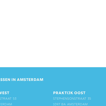
SSEN IN AMSTERDAM
WEST
PRAKTIJK OOST
straat 53
Stephensonstraat 35
terdam
1097 BA Amsterdam