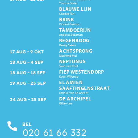
Yvonne Gorter
BLAUWE LIJN
Chelsea Tan
BRINK
Vincent Roevros
TAMBOERIJN
Angelica Setiaman
REGENBOOG
Ramzy Salem
ACHTSPRONG
17
AUG
9
OKT
Machteld Mul
NEPTUNUS
18
AUG
4
SEP
Sean van t Hof
FIEP WESTENDORP
18
AUG
18
SEP
Karen Willemse
EL AMIEN
19
AUG
25
SEP
SAAFTINGENSTRAAT
Katinka van de Griendt
DE ARCHIPEL
24
AUG
25
SEP
Gillian Lee
BEL
020 61 66 332