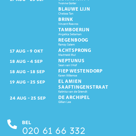
Yvonne Gorter
BLAUWE LIJN
Chelsea Tan
BRINK
Vincent Roevros
TAMBOERIJN
Angelica Setiaman
REGENBOOG
Ramzy Salem
ACHTSPRONG
17
AUG
9
OKT
Machteld Mul
NEPTUNUS
18
AUG
4
SEP
Sean van t Hof
FIEP WESTENDORP
18
AUG
18
SEP
Karen Willemse
EL AMIEN
19
AUG
25
SEP
SAAFTINGENSTRAAT
Katinka van de Griendt
DE ARCHIPEL
24
AUG
25
SEP
Gillian Lee
BEL
020 61 66 332