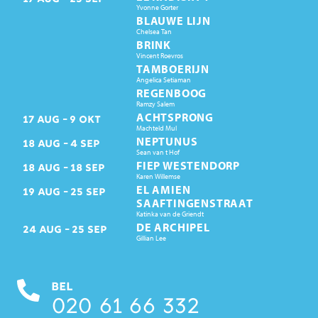
Yvonne Gorter
BLAUWE LIJN
Chelsea Tan
BRINK
Vincent Roevros
TAMBOERIJN
Angelica Setiaman
REGENBOOG
Ramzy Salem
ACHTSPRONG
17
AUG
9
OKT
Machteld Mul
NEPTUNUS
18
AUG
4
SEP
Sean van t Hof
FIEP WESTENDORP
18
AUG
18
SEP
Karen Willemse
EL AMIEN
19
AUG
25
SEP
SAAFTINGENSTRAAT
Katinka van de Griendt
DE ARCHIPEL
24
AUG
25
SEP
Gillian Lee
BEL
020 61 66 332