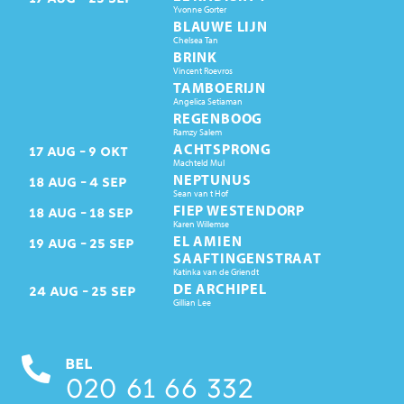
Yvonne Gorter
BLAUWE LIJN
Chelsea Tan
BRINK
Vincent Roevros
TAMBOERIJN
Angelica Setiaman
REGENBOOG
Ramzy Salem
ACHTSPRONG
17
AUG
9
OKT
Machteld Mul
NEPTUNUS
18
AUG
4
SEP
Sean van t Hof
FIEP WESTENDORP
18
AUG
18
SEP
Karen Willemse
EL AMIEN
19
AUG
25
SEP
SAAFTINGENSTRAAT
Katinka van de Griendt
DE ARCHIPEL
24
AUG
25
SEP
Gillian Lee
BEL
020 61 66 332