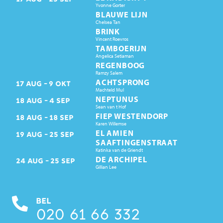
Yvonne Gorter
BLAUWE LIJN
Chelsea Tan
BRINK
Vincent Roevros
TAMBOERIJN
Angelica Setiaman
REGENBOOG
Ramzy Salem
ACHTSPRONG
17
AUG
9
OKT
Machteld Mul
NEPTUNUS
18
AUG
4
SEP
Sean van t Hof
FIEP WESTENDORP
18
AUG
18
SEP
Karen Willemse
EL AMIEN
19
AUG
25
SEP
SAAFTINGENSTRAAT
Katinka van de Griendt
DE ARCHIPEL
24
AUG
25
SEP
Gillian Lee
BEL
020 61 66 332