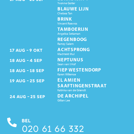
Yvonne Gorter
BLAUWE LIJN
Chelsea Tan
BRINK
Vincent Roevros
TAMBOERIJN
Angelica Setiaman
REGENBOOG
Ramzy Salem
ACHTSPRONG
17
AUG
9
OKT
Machteld Mul
NEPTUNUS
18
AUG
4
SEP
Sean van t Hof
FIEP WESTENDORP
18
AUG
18
SEP
Karen Willemse
EL AMIEN
19
AUG
25
SEP
SAAFTINGENSTRAAT
Katinka van de Griendt
DE ARCHIPEL
24
AUG
25
SEP
Gillian Lee
BEL
020 61 66 332