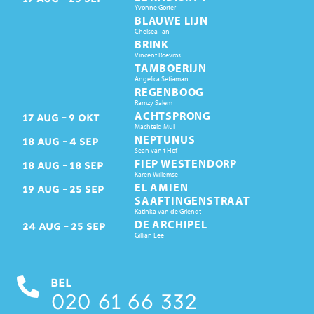
Yvonne Gorter
BLAUWE LIJN
Chelsea Tan
BRINK
Vincent Roevros
TAMBOERIJN
Angelica Setiaman
REGENBOOG
Ramzy Salem
ACHTSPRONG
17
AUG
9
OKT
Machteld Mul
NEPTUNUS
18
AUG
4
SEP
Sean van t Hof
FIEP WESTENDORP
18
AUG
18
SEP
Karen Willemse
EL AMIEN
19
AUG
25
SEP
SAAFTINGENSTRAAT
Katinka van de Griendt
DE ARCHIPEL
24
AUG
25
SEP
Gillian Lee
BEL
020 61 66 332