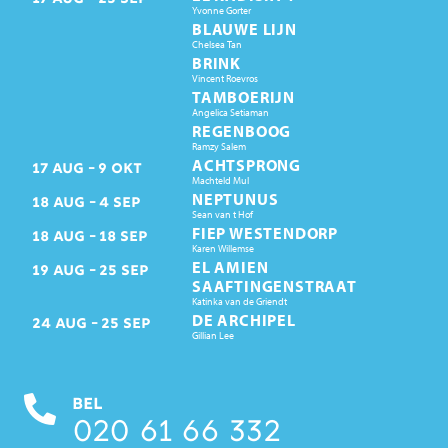
Yvonne Gorter
BLAUWE LIJN
Chelsea Tan
BRINK
Vincent Roevros
TAMBOERIJN
Angelica Setiaman
REGENBOOG
Ramzy Salem
ACHTSPRONG
17
AUG
9
OKT
Machteld Mul
NEPTUNUS
18
AUG
4
SEP
Sean van t Hof
FIEP WESTENDORP
18
AUG
18
SEP
Karen Willemse
EL AMIEN
19
AUG
25
SEP
SAAFTINGENSTRAAT
Katinka van de Griendt
DE ARCHIPEL
24
AUG
25
SEP
Gillian Lee
BEL
020 61 66 332