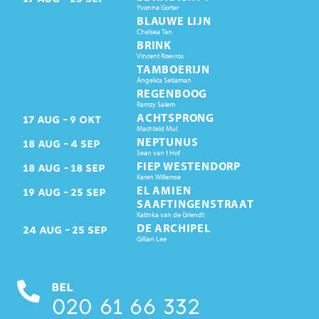
Yvonne Gorter
BLAUWE LIJN
Chelsea Tan
BRINK
Vincent Roevros
TAMBOERIJN
Angelica Setiaman
REGENBOOG
Ramzy Salem
ACHTSPRONG
17
AUG
9
OKT
Machteld Mul
NEPTUNUS
18
AUG
4
SEP
Sean van t Hof
FIEP WESTENDORP
18
AUG
18
SEP
Karen Willemse
EL AMIEN
19
AUG
25
SEP
SAAFTINGENSTRAAT
Katinka van de Griendt
DE ARCHIPEL
24
AUG
25
SEP
Gillian Lee
BEL
020 61 66 332