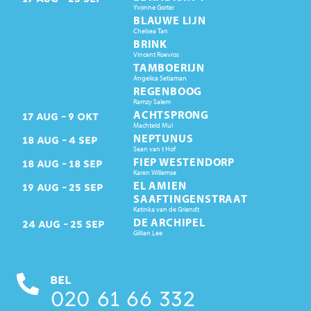
Yvonne Gorter
BLAUWE LIJN
Chelsea Tan
BRINK
Vincent Roevros
TAMBOERIJN
Angelica Setiaman
REGENBOOG
Ramzy Salem
ACHTSPRONG
17
AUG
9
OKT
Machteld Mul
NEPTUNUS
18
AUG
4
SEP
Sean van t Hof
FIEP WESTENDORP
18
AUG
18
SEP
Karen Willemse
EL AMIEN
19
AUG
25
SEP
SAAFTINGENSTRAAT
Katinka van de Griendt
DE ARCHIPEL
24
AUG
25
SEP
Gillian Lee
BEL
020 61 66 332