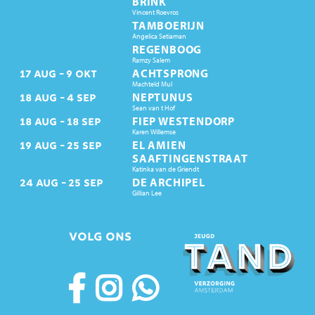
BRINK
Vincent Roevros
TAMBOERIJN
Angelica Setiaman
REGENBOOG
Ramzy Salem
ACHTSPRONG
17
AUG
9
OKT
Machteld Mul
NEPTUNUS
18
AUG
4
SEP
Sean van t Hof
FIEP WESTENDORP
18
AUG
18
SEP
Karen Willemse
EL AMIEN
19
AUG
25
SEP
SAAFTINGENSTRAAT
Katinka van de Griendt
DE ARCHIPEL
24
AUG
25
SEP
Gillian Lee
VOLG ONS