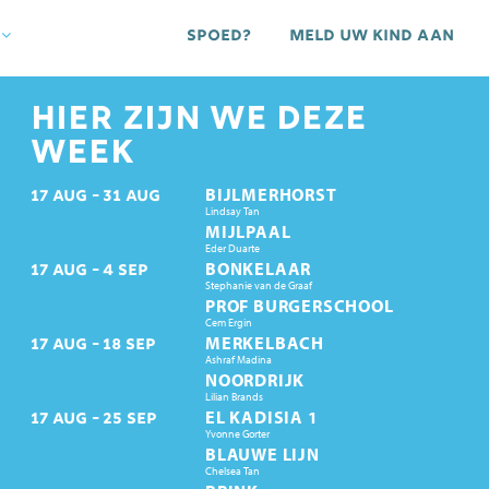
Spoed?
Meld uw kind aan
HIER ZIJN WE DEZE
WEEK
BIJLMERHORST
17
AUG
31
AUG
Lindsay Tan
MIJLPAAL
Eder Duarte
BONKELAAR
17
AUG
4
SEP
Stephanie van de Graaf
PROF BURGERSCHOOL
Cem Ergin
MERKELBACH
17
AUG
18
SEP
Ashraf Madina
NOORDRIJK
Lilian Brands
EL KADISIA 1
17
AUG
25
SEP
Yvonne Gorter
BLAUWE LIJN
Chelsea Tan