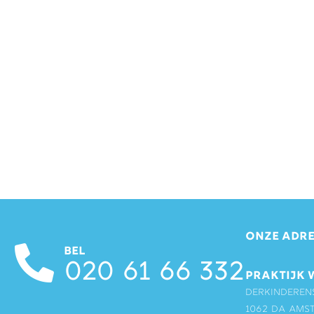
ONZE ADRE
BEL
020 61 66 332
PRAKTIJK 
Derkinderen
1062 DA Ams