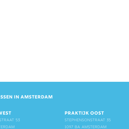
SSEN IN AMSTERDAM
WEST
PRAKTIJK OOST
straat 53
Stephensonstraat 35
terdam
1097 BA Amsterdam