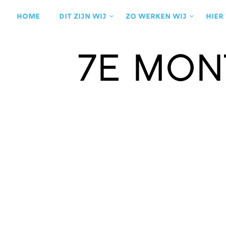
Ga
naar
Home
Dit zijn wij
Zo werken wij
Hier
de
inhoud
7e Mon