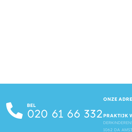
ONZE ADRE
BEL
020 61 66 332
PRAKTIJK 
Derkinderen
1062 DA Ams