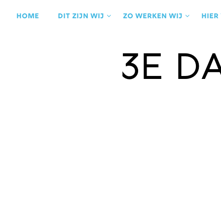
Ga
naar
Home
Dit zijn wij
Zo werken wij
Hier
de
inhoud
3e D