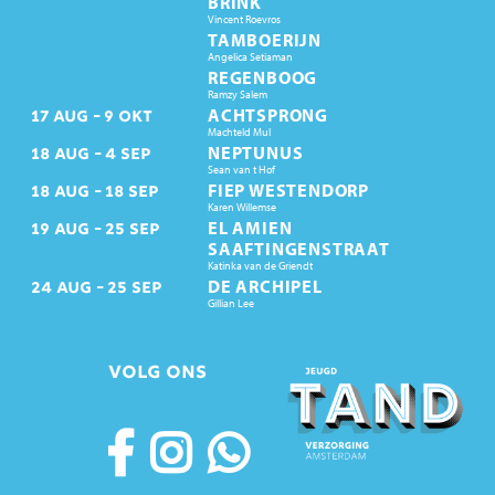
BRINK
Vincent Roevros
TAMBOERIJN
Angelica Setiaman
REGENBOOG
Ramzy Salem
ACHTSPRONG
17
AUG
9
OKT
Machteld Mul
NEPTUNUS
18
AUG
4
SEP
Sean van t Hof
FIEP WESTENDORP
18
AUG
18
SEP
Karen Willemse
EL AMIEN
19
AUG
25
SEP
SAAFTINGENSTRAAT
Katinka van de Griendt
DE ARCHIPEL
24
AUG
25
SEP
Gillian Lee
VOLG ONS