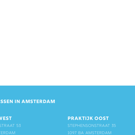
SSEN IN AMSTERDAM
WEST
PRAKTIJK OOST
straat 53
Stephensonstraat 35
terdam
1097 BA Amsterdam