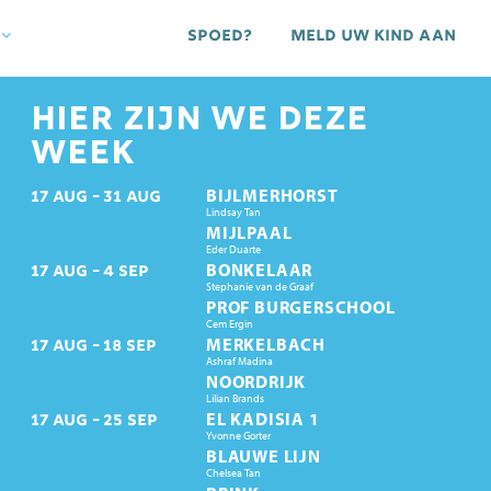
Spoed?
Meld uw kind aan
HIER ZIJN WE DEZE
WEEK
BIJLMERHORST
17
AUG
31
AUG
Lindsay Tan
MIJLPAAL
Eder Duarte
BONKELAAR
17
AUG
4
SEP
Stephanie van de Graaf
PROF BURGERSCHOOL
Cem Ergin
MERKELBACH
17
AUG
18
SEP
Ashraf Madina
NOORDRIJK
Lilian Brands
EL KADISIA 1
17
AUG
25
SEP
Yvonne Gorter
BLAUWE LIJN
Chelsea Tan