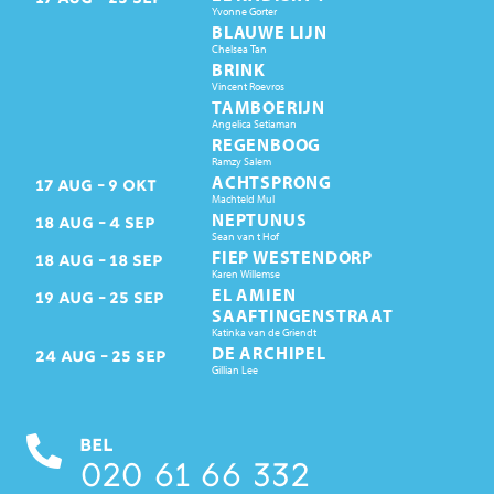
Yvonne Gorter
BLAUWE LIJN
Chelsea Tan
BRINK
Vincent Roevros
TAMBOERIJN
Angelica Setiaman
REGENBOOG
Ramzy Salem
ACHTSPRONG
17
AUG
9
OKT
Machteld Mul
NEPTUNUS
18
AUG
4
SEP
Sean van t Hof
FIEP WESTENDORP
18
AUG
18
SEP
Karen Willemse
EL AMIEN
19
AUG
25
SEP
SAAFTINGENSTRAAT
Katinka van de Griendt
DE ARCHIPEL
24
AUG
25
SEP
Gillian Lee
BEL
020 61 66 332